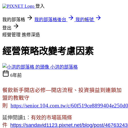
登入
我的部落格
我的部落格後台
我的帳號
登出
經營管理
進修深造
經營策略改變考慮因素
小洪的部落格
6年前
餐飲新手開店必修
—
開店流程、投資損益到連鎖加
盟的教戰守
則
https://senior.104.com.tw/c/60f519ce8899404e250d
延伸閱讀1：
有效的市場區隔條
件
https://sandavid1123.pixnet.net/blog/post/4676324