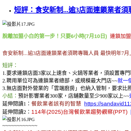
短評：食安新制...逾3店面連鎖業者
脫離加盟小白的第一步！只要6小時(7月10日)
連鎖加盟
食安新制...逾3店面連鎖業者須聘專職人員 最快明年7月
短評：
1.要求連鎖店面3家以上速食、火鍋等業者，須設置專
2.聘用單位可為連鎖業者總部，或規模最大門店~~
就一
3.無店面對外營業的「雲端廚房」也納入管制，要求比
小結：
預計影響業者300家，店舖數量至少900家以上~~
餐飲業者該有的智慧
https://sandavid1
延伸閱讀1：
114
年
(2025)
台灣餐飲業趨勢觀察
(PPT)
延伸閱讀2：
~~~~~~~~~~~~