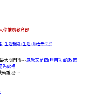
大學推廣教育部
 生活新聞 | 生活 | 聯合新聞網
最大間門市~~
感覺又是個[無用功]的政策
場先處裡
術證照~~
0