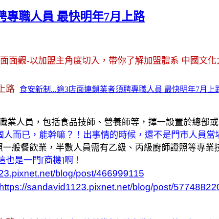
須聘專職人員 最快明年7月上路
面面觀-以加盟主角度切入，帶你了解加盟體系 中國文化
上路
食安新制...逾3店面連鎖業者須聘專職人員 最快明年7月上路 |
門職業人員，包括食品技師、營養師等，擇一設置於總部或
個人而已，能幹嘛？！出事情的時候，還不是門市人員當
照一般餐飲業，半數人員需有乙級、丙級廚師證照等專業技
這也是一門[商機]啊！
123.pixnet.net/blog/post/466999115
https://sandavid1123.pixnet.net/blog/post/57748822