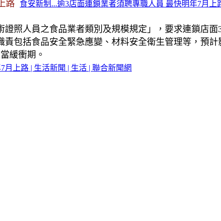
上路
食安新制...逾3店面連鎖業者須聘專職人員 最快明年7月上路 |
術證照人員之食品業者類別及規模規定」，要求連鎖店面
責包括食品安全緊急應變、材料安全衛生管理等，預計影響
適當緩衝期。
上路 | 生活新聞 | 生活 | 聯合新聞網