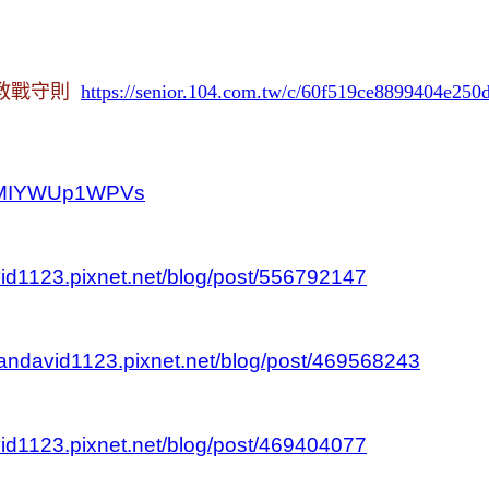
教戰守則
https://senior.104.com.tw/c/60f519ce8899404e250
be/MIYWUp1WPVs
vid1123.pixnet.net/blog/post/556792147
/sandavid1123.pixnet.net/blog/post/469568243
vid1123.pixnet.net/blog/post/469404077