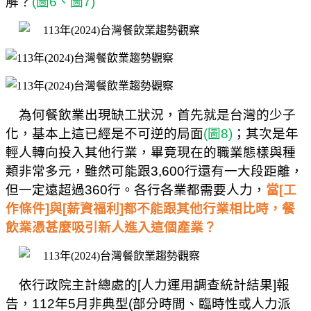
解？
(
圖
6
、圖
7)
為何餐飲業出現缺工狀況，首先就是台灣的少子
化，基本上這已經是不可逆的局面
(
圖
8)
；其次是年
輕人轉向投入其他行業，畢竟現在的職業態樣與種
類非常多元，雖然可能跟
3,600
行還有一大段距離，
但一定遠超過
360
行。各行各業都需要人力，
當
[
工
作條件
]
與
[
薪資福利
]
都不能跟其他行業相比時，餐
飲業憑甚麼吸引新人進入這個產業？
依行政院主計總處的
[
人力運用調查統計結果
]
報
告，
112
年
5
月非典型
(
部分時間、臨時性或人力派