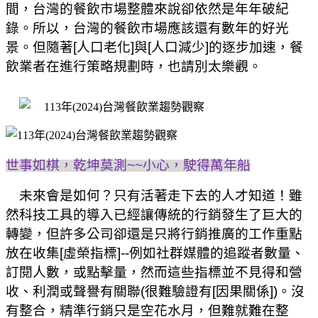
間，台灣的餐飲市場整體來說卻依然是年年破紀
錄。所以，台灣的餐飲市場應該還有數年的好光
景。但隨著
[
人口老化
]
與
[
人口減少
]
的逐步加速，餐
飲業者在進行策略規劃時，也請別太樂觀。
世事如棋，乾坤莫測
~~
小心，駛得萬年船
未來會是如何？只有活著走下去的人才知道！雖
然科技工具的導入已經讓傳統的行銷發生了巨大的
轉變，但許多公司卻還是只將行銷推廣的工作重點
放在收集
[
虛榮指標
]--
例如社群媒體的追蹤者數量、
訂閱人數，或點擊量，然而這些指標並不見得和營
收、利潤或聲譽有關聯
(
很難驗證有
[
因果關係
])
。沒
有整合，精準行銷只是空花水月，但難就難在整