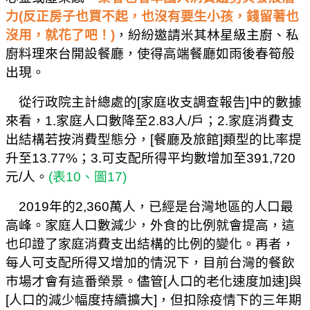
力
(
反正房子也買不起，也沒有要生小孩，錢留著也
沒用，就花了吧！
)
，紛紛邀請米其林星級主廚、私
廚料理來台開設餐廳，使得高端餐廳如雨後春筍般
出現。
從行政院主計總處的
[
家庭收支調查報告
]
中的數據
來看，
1.
家庭人口數降至
2.83
人
/
戶；
2.
家庭消費支
出結構若按消費型態分，
[
餐廳及旅館
]
類型的比率提
升至
13.77%
；
3.
可支配所得平均數增加至
391,720
元
/
人。
(
表
10
、圖
17)
2019
年的
2,360
萬人，已經是台灣地區的人口最
高峰。家庭人口數減少，外食的比例就會提高，這
也印證了家庭消費支出結構的比例的變化。再者，
每人可支配所得又增加的情況下，目前台灣的餐飲
市場才會有這番榮景。儘管
[
人口的老化速度加速
]
與
[
人口的減少幅度持續擴大
]
，但扣除疫情下的三年期