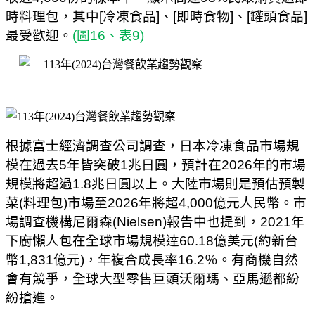
時料理包，其中
[
冷凍食品
]
、
[
即時食物
]
、
[
罐頭食品
]
最受歡迎。
(
圖
16
、表
9)
根據富士經濟調查公司調查，日本冷凍食品市場規
模在過去
5
年皆突破
1
兆日圓，預計在
2026
年的市場
規模將超過
1.8
兆日圓以上。大陸市場則是預估預製
菜
(
料理包
)
市場至
2026
年將超
4,000
億元人民幣。市
場調查機構尼爾森
(Nielsen)
報告中也提到，
2021
年
下廚懶人包在全球市場規模達
60.18
億美元
(
約新台
幣
1,831
億元
)
，年複合成長率
16.2
％。有商機自然
會有競爭，全球大型零售巨頭沃爾瑪、亞馬遜都紛
紛搶進。