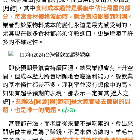
[
月結
]
，其中
食材成本通常是餐廳中佔比最重的部
分，每當食材價格波動時，就會直接影響到利潤。
業者對於原物料成本的變化永遠是最先感受到的，
尤其現在很多食材都必須仰賴進口，更是增添了許
多的不確定性。
即使預期景氣會持續回溫，總營業額會有上升空
間，但成本壓力將會明顯地吞噬獲利能力。餐飲業
的基本條件都差不多，淨利率並沒有想像中的高。
如果有超乎預期的表現，那表示一定有其
[
過人之
處
]
。
想辦法
[
開源
]
與
[
節流
]
是大家都要去面對的問
題，也是唯一的問題。
(
表
3)
甚麼都在漲，而老闆從來都不是吃素的，會出來
開店做生意是為了賺錢，不是來做功德的。羊毛出