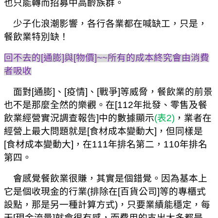
也只能轉而招募中高齡族群。
少子化浪潮影響，各行各業都在喊缺工，只是，
餐飲業特別缺！
回不去的
[
通膨
]
與
[
物價
]~~
所有的成本終究會由消費
者吸收
面對
[
通膨
]
、
[
疫情
]
、
[
戰爭
]
等威脅，餐飲業的前景
也不是那麼全然的樂觀。在
[112
年批發、零售及餐
飲業經營實況調查報告
]
中的數據顯示
(
表
2)
，業者在
經營上最大問題就是
[
食材成本變動大
]
，但同樣是
[
食材成本變動大
]
，在
111
年排名第二，
110
年排名
第四。
會感覺餐飲業很賺，其實是個錯覺。因為基本上
它是個收現金的行業
(
排除在
[
百貨公司
]
等的專櫃式
設點，那是另一種計算方式
)
，只要業績能穩定，每
天
[
現金流量
]
就會很有感，而費用的支出大多都是