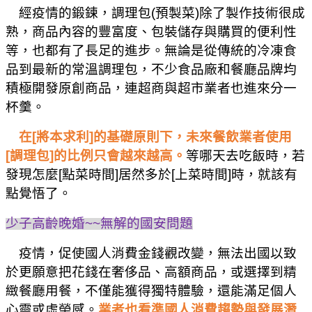
經疫情的鍛鍊，調理包
(
預製菜
)
除了製作技術很成
熟，商品內容的豐富度、包裝儲存與購買的便利性
等，也都有了長足的進步。無論是從傳統的冷凍食
品到最新的常溫調理包，不少食品廠和餐廳品牌均
積極開發原創商品，連超商與超市業者也進來分一
杯羹。
在
[
將本求利
]
的基礎原則下，未來餐飲業者使用
[
調理包
]
的比例只會越來越高。
等哪天去吃飯時，若
發現怎麼
[
點菜時間
]
居然多於
[
上菜時間
]
時，就該有
點覺悟了。
少子高齡晚婚
~~
無解的國安問題
疫情，促使國人消費金錢觀改變，無法出國以致
於更願意把花錢在奢侈品、高額商品，或選擇到精
緻餐廳用餐，不僅能獲得獨特體驗，還能滿足個人
心靈或虛榮感。
業者也看準國人消費趨勢與發展潛