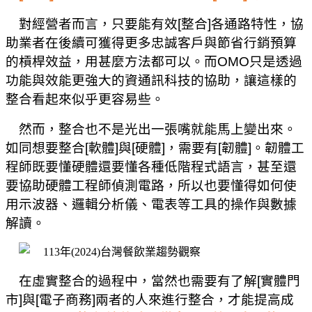
對經營者而言，只要能有效
[
整合
]
各通路特性，協
助業者在後續可獲得更多忠誠客戶與節省行銷預算
的槓桿效益，用甚麼方法都可以。而
OMO
只是透過
功能與效能更強大的資通訊科技的協助，讓這樣的
整合看起來似乎更容易些。
然而，整合也不是光出一張嘴就能馬上變出來。
如同想要整合
[
軟體
]
與
[
硬體
]
，需要有
[
韌體
]
。韌體工
程師既要懂硬體還要懂各種低階程式語言，甚至還
要協助硬體工程師偵測電路，所以也要懂得如何使
用示波器、邏輯分析儀、電表等工具的操作與數據
解讀。
在虛實整合的過程中，當然也需要有了解
[
實體門
市
]
與
[
電子商務
]
兩者的人來進行整合，才能提高成