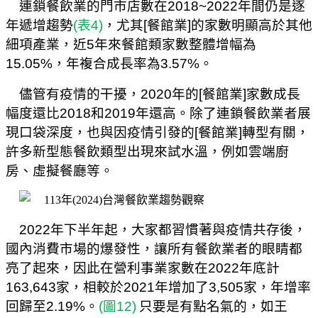
連鎖餐飲業的門市店數在
2018~2022
年間仍是逐
年遞增趨勢
(
表
4)
，尤其
[
餐館業
]
的家數明顯高於其他
細項產業，近
5
年來餐館類家數整體增幅為
15.05%
，年複合成長率為
3.57%
。
儘管有疫情的干擾，
2020
年的
[
餐館業
]
家數成長
幅度還比
2018
和
2019
年還高。除了連鎖餐飲業者展
現口袋深度，也與因疫情引發的
[
餐館業
]
轉型有關，
許多新型態餐飲類型出現來試水溫，例如雲端廚
房、虛擬餐廳等。
2022
年下半年起，大家都習慣著與疫情共存後，
國內消費市場的爆發性，讓所有餐飲業者的眼睛都
亮了起來，因此在營利事業家數在
2022
年底計
163,643
家，相較於
2021
年增加了
3,505
家，年增率
回歸至
2.19%
。
(
圖
12)
只要是有點名氣的，如王