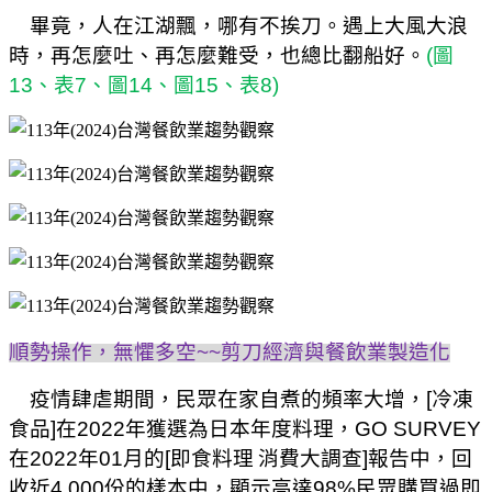
畢竟，人在江湖飄，哪有不挨刀。遇上大風大浪
時，再怎麼吐、再怎麼難受，也總比翻船好。
(
圖
13
、表
7
、圖
14
、圖
15
、表
8)
順勢操作，無懼多空
~~
剪刀經濟與餐飲業製造化
疫情肆虐期間，民眾在家自煮的頻率大增，
[
冷凍
食品
]
在
2022
年獲選為日本年度料理，
GO SURVEY
在
2022
年
01
月的
[
即食料理
消費大調查
]
報告中，回
收近
4,000
份的樣本中，顯示高達
98%
民眾購買過即