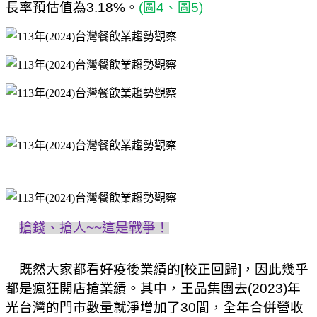
長率預估值為
3.18%
。
(
圖
4
、圖
5)
搶錢、搶人
~~
這是戰爭！
既然大家都看好疫後業績的
[
校正回歸
]
，因此幾乎
都是瘋狂開店搶業績。其中，王品集團去
(2023)
年
光台灣的門市數量就淨增加了
30
間，全年合併營收