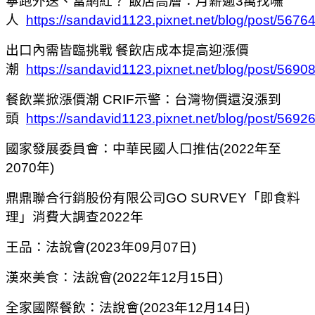
寧跑外送、當網紅？
飯店高層：月薪逾
3
萬找嘸
人
https://sandavid1123.pixnet.net/blog/post/567
出口內需皆臨挑戰
餐飲店成本提高迎漲價
潮
https://sandavid1123.pixnet.net/blog/post/569
餐飲業掀漲價潮
CRIF
示警：台灣物價還沒漲到
頭
https://sandavid1123.pixnet.net/blog/post/569
國家發展委員會：中華民國人口推估
(2022
年至
2070
年
)
鼎鼎聯合行銷股份有限公司
GO SURVEY
「即食料
理」消費大調查
2022
年
王品：法說會
(2023
年
09
月
07
日
)
漢來美食：法說會
(2022
年
12
月
15
日
)
全家國際餐飲：法說會
(2023
年
12
月
14
日
)