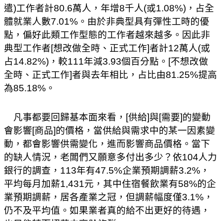
遣
)
工作者計
80.6
萬人，年增
8
千人
(
或
1.08%)
，占全
體就業人數
7.01%
。由於非典型具有彈性工時的優
點，偏好此類工作型態的工作者越來越多。因此非
典型工作者
[
想改做全時、正式工作
]
者計
12
萬人
(
或
占
14.82%)
，較
111
年減
3.93
個百分點。
[
不想改做
全時、正式工作
]
者與去年相比，占比由
81.25%
提高
為
85.18%
。
凡事都要回歸基本面來看，
[
供給
]
與
[
需要
]
的變動
會影響
[
商品
]
的價格，當供給與需求中的某一因素變
動，都會影響供需變化，進而影響商品價格。當下
的缺人情況，老闆們又願意多付出多少？依
104
人力
銀行的調查，
113
年有
47.5%
企業預期調薪
3.2%
，
平均每月加薪
1,431
元，其中住宿餐飲業有
58%
的企
業預期調薪，居各產業之冠，但調薪幅度僅
3.1%
，
仍不及平均值。如果業者真的給不出更好的待遇，