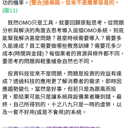
功的機率。
[
整合
]
這條路，從來不是簡單容易的。
(
圖
11)
既然
OMO
只是工具，就要回歸原點思考。從問題
分析與解決的角度去思考導入這個
OMO
系統，到底
能幫我解決甚麼問題？甚麼時候需要導入？需要多
久能達成？員工需要做哪些教育訓練？需要花多少
成本
(
時間與金錢
)
？每個業者的資源與條件都不同，
要思考的問題與輕重緩急自然也不同。
投資科技從來不是問題，問題是投資的效益有達
成？透過科技的應用更了解消費者的需求，即時因
應趨勢變化，當然是好事，但若只是為跟風而投
資，那結果可能只是讓系統與設備業者賺到錢。最
終，自己所得到的，十之八九只是一時的虛榮，以
及一套不好用
(
或是不會用
)
的系統。