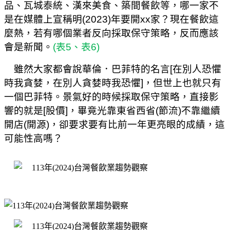
品、瓦城泰統、漢來美食、築間餐飲等，哪一家不
是在媒體上宣稱明
(2023)
年要開
xx
家？現在餐飲這
麼熱，若有哪個業者反向採取保守策略，反而應該
會是新聞。
(
表
5
、表
6)
雖然大家都會說華倫．巴菲特的名言
[
在別人恐懼
時我貪婪，在別人貪婪時我恐懼
]
，但世上也就只有
一個巴菲特。景氣好的時候採取保守策略，直接影
響的就是
[
股價
]
，畢竟光靠東省西省
(
節流
)
不靠繼續
開店
(
開源
)
，卻要求要有比前一年更亮眼的成績，這
可能性高嗎？