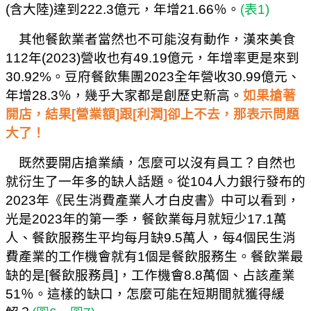
(
含大陸
)
達到
222.3
億元，年增
21.66
％。
(
表
1)
其他餐飲業者當然也不可能沒有動作，漢來美食
112
年
(2023)
營收也有
49.19
億元，年增率更是來到
30.92%
。豆府餐飲集團
2023
全年營收
30.99
億元、
年增
28.3
％，幾乎大家都是創歷史新高。
如果搶著
開店，結果
[
營業額
]
跟
[
利潤
]
卻上不去，那表示問題
大了！
既然要開店搶業績，怎麼可以沒有員工？自然也
就衍生了一年多的缺人話題。從
104
人力銀行發布的
2023
年《民生消費產業人才白皮書》中可以看到，
光是
2023
年的第一季，餐飲業每月就短少
17.1
萬
人、餐飲服務生平均每月缺
9.5
萬人，每
4
個民生消
費產業的工作機會就有
1
個是餐飲服務生。餐飲業最
缺的是
[
餐飲服務員
]
，工作機會
8.8
萬個、占該產業
51
％。這樣的缺口，怎麼可能在短期間就獲得緩