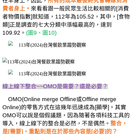
在羊身上，因此，
所有的成本最後終究會轉嫁到消
費者身上。
來看看跟一般民眾生活比較相關的
[
消費
者物價指數
]
就知道，
112
年為
105.52
，其中，
[
食物
類
]
正是調查的七大分類中漲幅最高的，達到
109.92
。
(
圖
9
、圖
10)
線上線下整合
~~OMO
是需要？還是必要？
OMO(Online merge Offline
或
Offline merge
Online)
的零售方式在這幾年迅速成為
[
顯學
]
。其實
OMO
可以說是個假議題，因為隨著各項科技工具的
導入，線上線下的整合是必然，不是偶然。
整合，
是
[
需要
]
，重點則是在於那些內容是
[
必要
]
的？