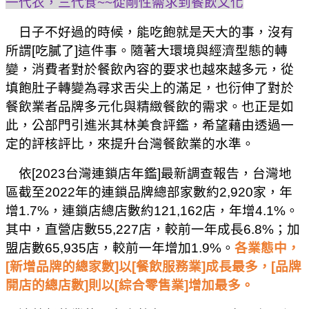
一代衣，三代食
~~
從剛性需求到餐飲文化
日子不好過的時候，能吃飽就是天大的事，沒有
所謂
[
吃膩了
]
這件事。隨著大環境與經濟型態的轉
變，消費者對於餐飲內容的要求也越來越多元，從
填飽肚子轉變為尋求舌尖上的滿足，也衍伸了對於
餐飲業者品牌多元化與精緻餐飲的需求。也正是如
此，公部門引進米其林美食評鑑，希望藉由透過一
定的評核評比，來提升台灣餐飲業的水準。
依
[2023
台灣連鎖店年鑑
]
最新調查報告，台灣地
區截至
2022
年的連鎖品牌總部家數約
2,920
家，年
增
1.7%
，連鎖店總店數約
121,162
店，年增
4.1%
。
其中，直營店數
55,227
店，較前一年成長
6.8%
；加
盟店數
65,935
店，較前一年增加
1.9%
。
各業態中，
[
新增品牌的總家數
]
以
[
餐飲服務業
]
成長最多，
[
品牌
開店的總店數
]
則以
[
綜合零售業
]
增加最多。