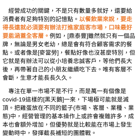
經營成功的關鍵，不是只有數量多就好，還要給
消費者有足夠特別的記憶點。
以餐飲業來說，要走
得長遠就必須要有辦法打進家庭客市場，口味最好
要能涵蓋全客層。
例如，
[
鼎泰豐
]
雖然就只有一個品
牌，無論是男女老幼，總是會有符合顧客需求的餐
點。或者像是
[
麥當勞
]
，餐點好像也沒甚麼特別，但
它就是有辦法可以從小培養忠誠客戶，等他們長大
後，再帶著自己的小朋友繼續吃下去。唯有客層不
會斷，生意才能長長久久。
專注在單一市場不是不行，而是萬一有個像是
covid-19
這樣的
[
黑天鵝
]
一來，下場極可能就是滅
頂。把雞蛋放在不同的籃子
(
市場、客層、業種、業
態
)
中，經營管理的基本操作上或許會複雜許多，成
本也會額外增加，但優勢就是比較能在市場上發生
變動時中，發揮截長補短的團體戰。