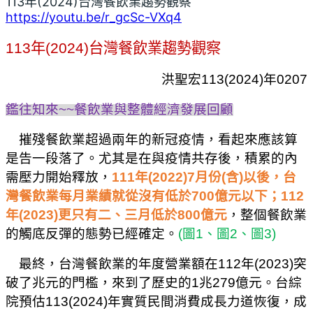
113年(2024)台灣餐飲業趨勢觀察
https://youtu.be/r_gcSc-VXq4
113
年
(2024)
台灣餐飲業趨勢觀察
洪聖宏
113(2024)
年
0207
鑑往知來
~~
餐飲業與整體經濟發展回顧
摧殘餐飲業超過兩年的新冠疫情，看起來應該算
是告一段落了。尤其是在與疫情共存後，積累的內
需壓力開始釋放，
111
年
(2022)7
月份
(
含
)
以後，台
灣餐飲業每月業績就從沒有低於
700
億元以下；
112
年
(2023)
更只有二、三月低於
800
億元
，整個餐飲業
的觸底反彈的態勢已經確定。
(
圖
1
、圖
2
、圖
3)
最終，台灣餐飲業的年度營業額在
112
年
(2023)
突
破了兆元的門檻，來到了歷史的
1
兆
279
億元。台綜
院預估
113(2024)
年實質民間消費成長力道恢復，成