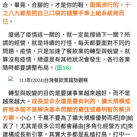
合，畢竟，合腳的，才是你的鞋，
跟風流行的，十
之八九都是把自己口袋的錢雙手奉上給系統商而
已
。
度過了疫情這一關的，就一定能撐過下一關？所
謂的經營，就是持續的打怪，每天都要面對不同的
問題。疫情，只是加速了餐飲業的轉型與蛻變。就
算沒有疫情，總還是有其他狀況會發生，各行各業
隨時都要調整布局。
(
圖
18)
轉型與蛻變的目的是要讓事業越來越好，而不是
越來越大。
成長並非永遠是最有利的，擴大規模或
許根本就不是解決基本問題的最佳或最明智的解決
方案。
小心！千萬不要為了擴大規模優勢而把
[
命
]
給
丟了！尤其是很多公司都會藉由
[
多角化經營方式
]
來
建構成長新引擎，其實大多都是亂槍打鳥，打中一